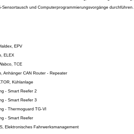
S-Sensortausch und Computerprogrammierungsvorgänge durchführen.
Haldex, EPV
o, ELEX
 Wabco, TCE
o, Anhänger CAN Router - Repeater
KTOR, Kühlanlage
g - Smart Reefer 2
g - Smart Reefer 3
ng - Thermoguard TG-VI
ng - Smart Reefer
S, Elektronisches Fahrwerksmanagement