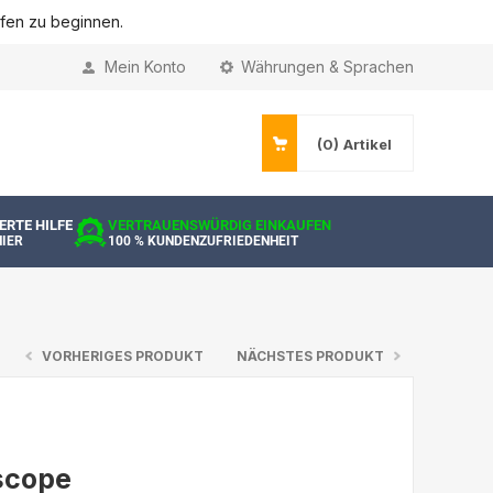
ufen zu beginnen.
Mein Konto
Währungen & Sprachen
(0)
Artikel
ERTE HILFE
VERTRAUENSWÜRDIG EINKAUFEN
HIER
100 % KUNDENZUFRIEDENHEIT
VORHERIGES PRODUKT
NÄCHSTES PRODUKT
scope