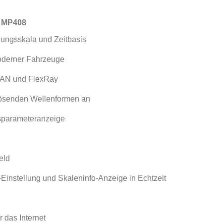
e MP408
nungsskala und Zeitbasis
moderner Fahrzeuge
 CAN und FlexRay
uflösenden Wellenformen an
ssparameteranzeige
eld
t-Einstellung und Skaleninfo-Anzeige in Echtzeit
 das Internet