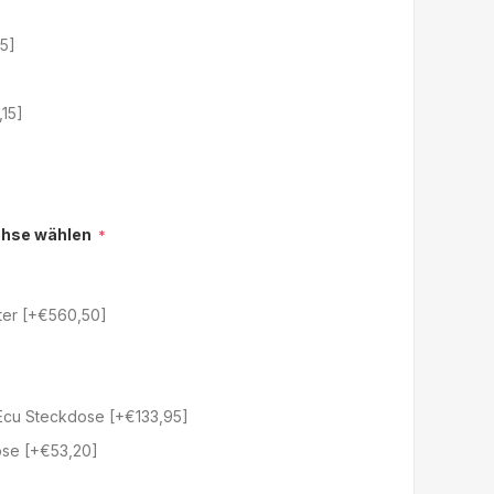
15]
,15]
chse wählen
*
ter [+€560,50]
Ecu Steckdose [+€133,95]
ose [+€53,20]