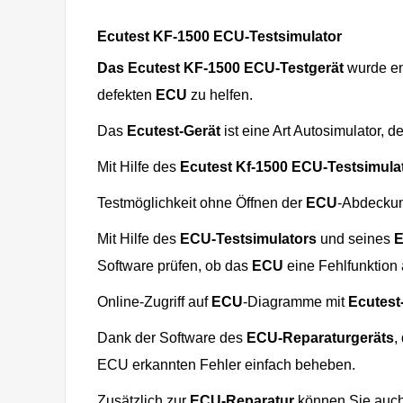
Ecutest KF-1500 ECU-Testsimulator
Das Ecutest KF-1500 ECU-Testgerät
wurde en
defekten
ECU
zu helfen.
Das
Ecutest-Gerät
ist eine Art Autosimulator, 
Mit Hilfe des
Ecutest Kf-1500 ECU-Testsimula
Testmöglichkeit ohne Öffnen der
ECU
-Abdecku
Mit Hilfe des
ECU-Testsimulators
und seines
Software prüfen, ob das
ECU
eine Fehlfunktion
Online-Zugriff auf
ECU
-Diagramme mit
Ecutest
Dank der Software des
ECU-Reparaturgeräts
,
ECU erkannten Fehler einfach beheben.
Zusätzlich zur
ECU-Reparatur
können Sie auch