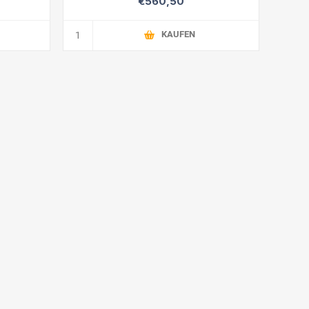
€560,50
KAUFEN