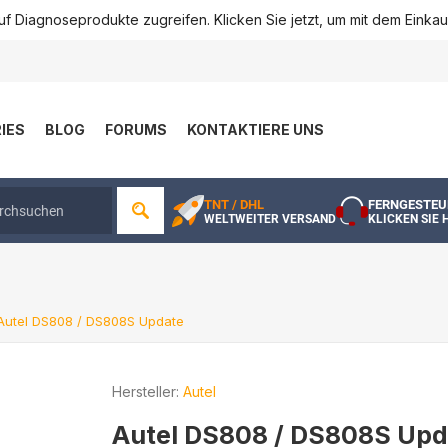
f Diagnoseprodukte zugreifen. Klicken Sie jetzt, um mit dem Einka
IES
BLOG
FORUMS
KONTAKTIERE UNS
TNT / DHL
FERNGESTEU
WELTWEITER VERSAND
KLICKEN SIE 
Autel DS808 / DS808S Update
Hersteller:
Autel
Autel DS808 / DS808S Upd